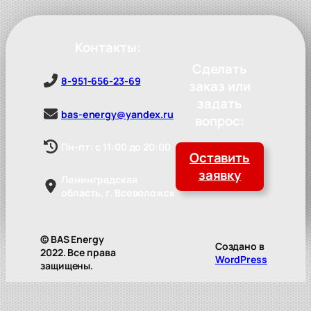
Контакты:
Сделать
8-951-656-23-69
заказ или
задать
bas-energy@yandex.ru
вопрос:
Пн-пт: с 11:00 до 20:00
Оставить
заявку
Ленинградская
область, г. Всеволожск
© BAS Energy
Создано в
2022. Все права
WordPress
защищены.