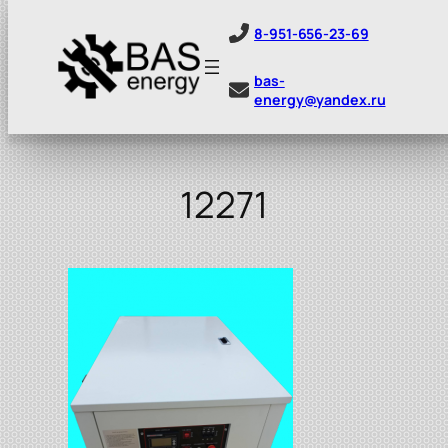
8-951-656-23-69
bas-
energy@yandex.ru
Перейти
к
содержимому
12271