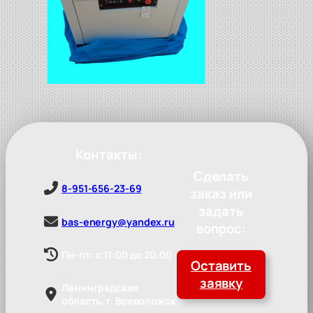
Контакты:
Сделать
8-951-656-23-69
заказ или
задать
bas-energy@yandex.ru
вопрос:
Пн-пт: с 11:00 до 20:00
Оставить
заявку
Ленинградская
область, г. Всеволожск