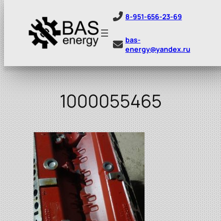
8-951-656-23-69
bas-
energy@yandex.ru
Перейти
к
содержимому
1000055465