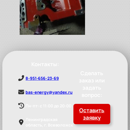
Контакты:
Сделать
8-951-656-23-69
заказ или
задать
bas-energy@yandex.ru
вопрос:
Пн-пт: с 11:00 до 20:00
Оставить
заявку
Ленинградская
область, г. Всеволожск