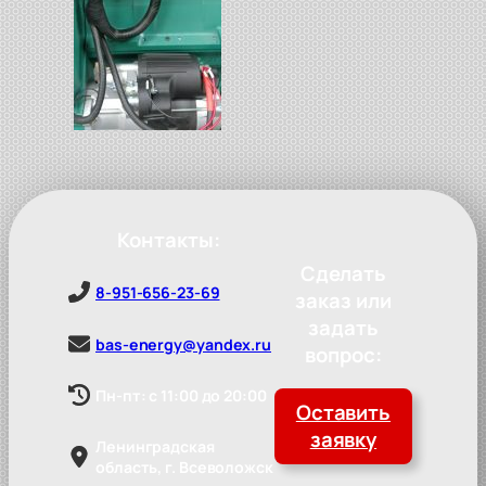
Контакты:
Сделать
8-951-656-23-69
заказ или
задать
bas-energy@yandex.ru
вопрос:
Пн-пт: с 11:00 до 20:00
Оставить
заявку
Ленинградская
область, г. Всеволожск