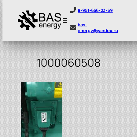
8-951-656-23-69
bas-
energy@yandex.ru
Перейти
к
содержимому
1000060508