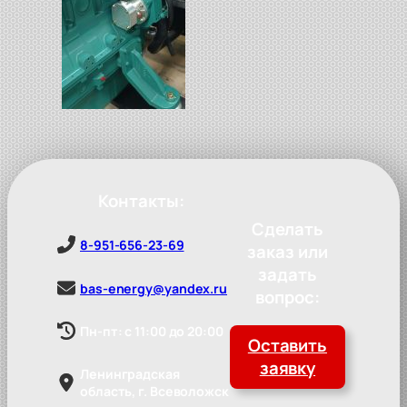
Контакты:
Сделать
8-951-656-23-69
заказ или
задать
bas-energy@yandex.ru
вопрос:
Пн-пт: с 11:00 до 20:00
Оставить
заявку
Ленинградская
область, г. Всеволожск