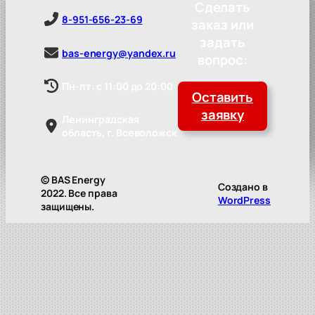
Сделать
8-951-656-23-69
заказ или
задать
bas-energy@yandex.ru
вопрос:
Пн-пт: с 11:00 до 20:00
Оставить
заявку
Ленинградская
область, г. Всеволожск
© BAS Energy
Создано в
2022. Все права
WordPress
защищены.