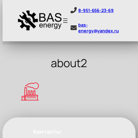
8-951-656-23-69
bas-
energy@yandex.ru
Перейти
к
содержимому
about2
Контакты: