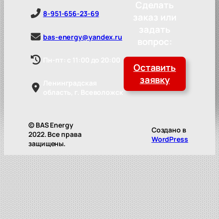
Сделать
8-951-656-23-69
заказ или
задать
bas-energy@yandex.ru
вопрос:
Пн-пт: с 11:00 до 20:00
Оставить
заявку
Ленинградская
область, г. Всеволожск
© BAS Energy
Создано в
2022. Все права
WordPress
защищены.