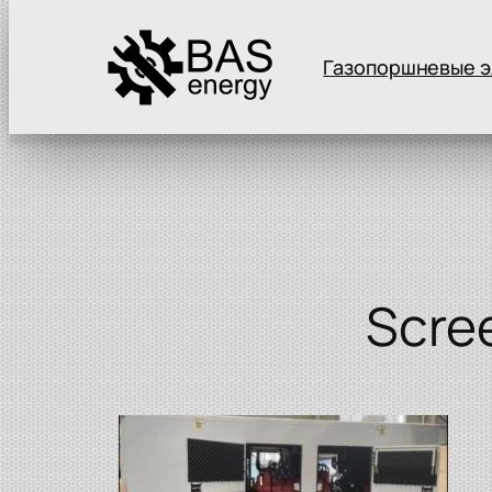
Газопоршневые э
Перейти
к
содержимому
Scre