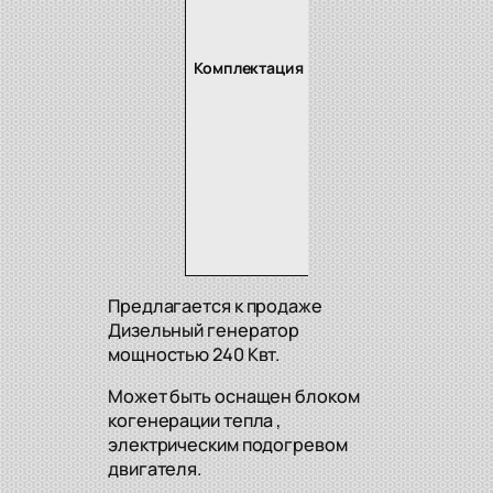
5
Глу
6
Ак
Комплектация
7
За
8
Рук
Ма
9
фи
Ком
10
уст
Предлагается к продаже
Дизельный генератор
мощностью 240 Квт.
Может быть оснащен блоком
когенерации тепла ,
электрическим подогревом
двигателя.