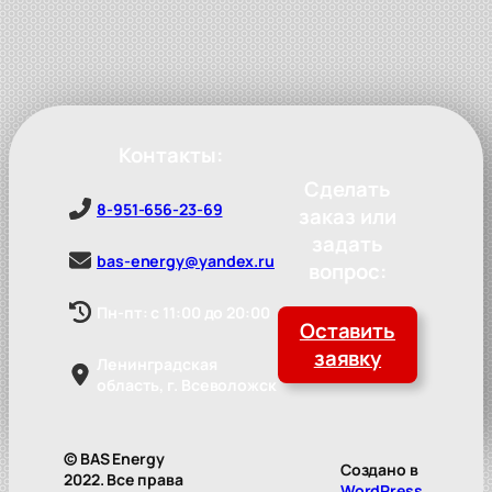
Контакты:
Сделать
8-951-656-23-69
заказ или
задать
bas-energy@yandex.ru
вопрос:
Пн-пт: с 11:00 до 20:00
Оставить
заявку
Ленинградская
область, г. Всеволожск
© BAS Energy
Создано в
2022. Все права
WordPress