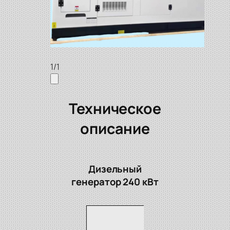
1
/
1
Техническое
описание
Дизельный
генератор 240 кВт
Модель
KK