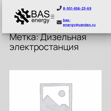
8-951-656-23-69
bas-
energy@yandex.ru
Перейти
к
Метка:
Дизельная
содержимому
электростанция