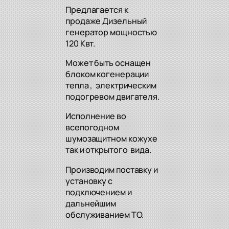
Предлагается к
продаже Дизельный
генератор мощностью
120 Квт.
Может быть оснащен
блоком когенерации
тепла , электрическим
подогревом двигателя.
Исполнение во
всепогодном
шумозащитном кожухе
так и открытого вида.
Производим поставку и
установку с
подключением и
дальнейшим
обслуживанием ТО.