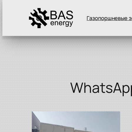
Газопоршневые э
Перейти
к
содержимому
WhatsApp